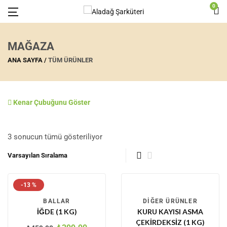
0
MAĞAZA
ANA SAYFA
TÜM ÜRÜNLER
Kenar Çubuğunu Göster
3 sonucun tümü gösteriliyor
-13 %
BALLAR
DIĞER ÜRÜNLER
İĞDE (1 KG)
KURU KAYISI ASMA
ÇEKIRDEKSIZ (1 KG)