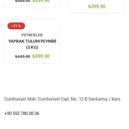
₺
399.90
₺
459.90
₺
399.90
-11 %
PEYNIRLER
YAPRAK TULUM PEYNIRI
(1 KG)
₺
399.90
₺
449.90
Cumhuriyet Mah. Cumhuriyet Cad. No: 12 B Sarıkamış / Kars
+90 552 780 00 36