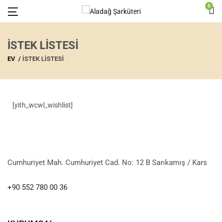
0
İSTEK LISTESI
EV
İSTEK LISTESI
[yith_wcwl_wishlist]
Cumhuriyet Mah. Cumhuriyet Cad. No: 12 B Sarıkamış / Kars
+90 552 780 00 36