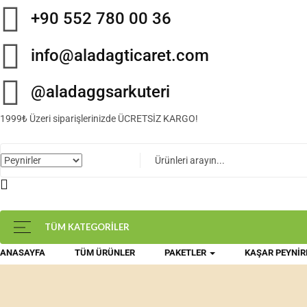
+90 552 780 00 36
info@aladagticaret.com
@aladaggsarkuteri
1999₺ Üzeri siparişlerinizde ÜCRETSİZ KARGO!
TÜM KATEGORILER
ANASAYFA
TÜM ÜRÜNLER
PAKETLER
KAŞAR PEYNIR