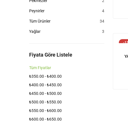
2
Pekmezler
2
ürün
4
Peynirler
4
ürün
34
Tüm Ürünler
34
ürün
3
Yağlar
3
ürün
-1
Fiyata Göre Listele
Y
Tüm Fiyatlar
₺
350.00
-
₺
400.00
₺
400.00
-
₺
450.00
₺
450.00
-
₺
500.00
₺
500.00
-
₺
550.00
₺
550.00
-
₺
600.00
₺
600.00
-
₺
650.00