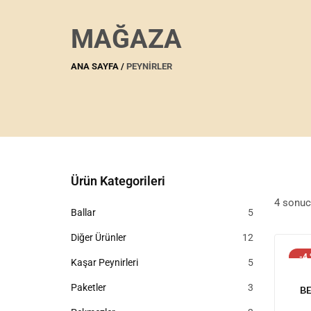
MAĞAZA
ANA SAYFA
PEYNIRLER
Ürün Kategorileri
4 sonuc
5
Ballar
5
ürün
12
Diğer Ürünler
12
ürün
-4
5
Kaşar Peynirleri
5
ürün
3
Paketler
3
BE
ürün