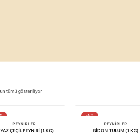
un tümü gösteriliyor
 %
-6 %
PEYNIRLER
PEYNIRLER
YAZ ÇEÇIL PEYNIRI (1 KG)
BIDON TULUM (1 KG)