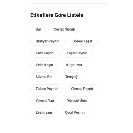
Etiketlere Göre Listele
Bal
Cevizli Sucuk
Gravyer Peyniri
Göbek Kaşar
Kars Kaşarı
Kaşar Peyniri
Kelle Kaşar
Kuşburnu
Süzme Bal
Tereyağ
Tulum Peyniri
Yöresel Peynir
Yöresel Yağ
Yöresel Ürün
Zeytinyağı
Çeçil Peyniri