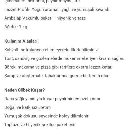
İçindekiler: İnek sütü, peynir mayası, tuz
Lezzet Profili: Yoğun aromalı, yağlı ve yumuşak kıvamlı
Ambalaj: Vakumlu paket – hijyenik ve taze
Ağırlık: 1 kg
Kullanım Alanları:
Kahvaltı sofralarında dilimleyerek tüketebilirsiniz.
Tost, sandviç ve gözlemelerde mükemmel eriyen kıvam sağlar.
Börek, makarna ve pizza gibi tariflere ekstra lezzet katar.
Şarap ve atıştırmalık tabaklarında gurme bir tercih olur.
Neden Göbek Kaşar?
Daha yağlı yapısıyla kaşar peynirinin en özel kısmı
Doğal ve katkısız üretim
Yumuşak dokusu sayesinde kolay dilimlenir
Taptaze ve hijyenik şekilde paketlenir