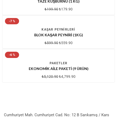
TAZE KUŞBURNU (1 KG)
₺
199.90
₺
179.90
-7 %
KAŞAR PEYNIRLERI
BLOK KAŞAR PEYNIRI (1KG)
₺
599.90
₺
559.90
-6 %
PAKETLER
EKONOMIK AILE PAKETI (9 ÜRÜN)
₺
5,120.90
₺
4,799.90
Cumhuriyet Mah. Cumhuriyet Cad. No: 12 B Sarıkamış / Kars