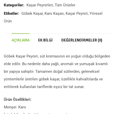
Kategoriler:
Kaşar Peynirleri
,
Tüm Ürünler
Etiketler:
Göbek Kaşar
,
Kars Kaşarı
,
Kaşar Peyniri
,
Yöresel
Ürün
AÇIKLAMA
EK BILGI
DEĞERLENDIRMELER (0)
Göbek Kaşar Peyniri, süt kremasının en yoğun olduğu bölgeden
elde edilir. Bu nedenle daha yağlı, aromalı ve yumuşak kıvamlı
bir yapıya sahiptir. Tamamen doğal sütlerden, geleneksel
yöntemlerle üretilen göbek kaşar, özellikle kahvaltılarda ve
eritilerek kullanılan tariflerde eşsiz bir tat sunar.
Ürün Özellikleri:
Menşei: Kars