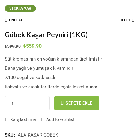
STOKTA VAR
ÖNCEKİ
İLERİ
Göbek Kaşar Peyniri (1KG)
₺
559.90
₺
599.90
Süt kremasının en yoğun kısmından üretilmiştir
Daha yağlı ve yumuşak kıvamlıdır
%100 doğal ve katkısızdır
Kahvaltı ve sıcak tariflerde eşsiz lezzet sunar
SEPETE EKLE
Karşılaştırma
Add to wishlist
SKU:
ALA-KASAR-GOBEK