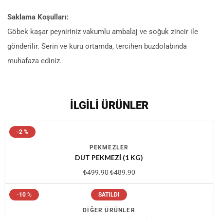
Saklama Koşulları:
Göbek kaşar peyniriniz vakumlu ambalaj ve soğuk zincir ile
gönderilir. Serin ve kuru ortamda, tercihen buzdolabında
muhafaza ediniz.
İLGILI ÜRÜNLER
-2 %
PEKMEZLER
DUT PEKMEZI (1 KG)
₺
499.90
₺
489.90
-10 %
SATILDI
DIĞER ÜRÜNLER