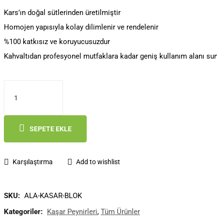
fiyat:
andaki
Kars’ın doğal sütlerinden üretilmiştir
Homojen yapısıyla kolay dilimlenir ve rendelenir
₺599.90.
fiyat:
%100 katkısız ve koruyucusuzdur
₺559.90.
Kahvaltıdan profesyonel mutfaklara kadar geniş kullanım alanı su
Blok
Kaşar
Peyniri
SEPETE EKLE
(1KG)
adet
Karşılaştırma
Add to wishlist
SKU:
ALA-KASAR-BLOK
Kategoriler:
Kaşar Peynirleri
,
Tüm Ürünler