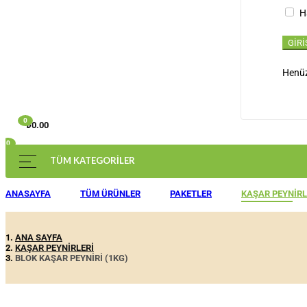
Ha
Henüz
0
₺
0.00
0
TÜM KATEGORILER
ANASAYFA
TÜM ÜRÜNLER
PAKETLER
KAŞAR PEYNIRL
ANA SAYFA
KAŞAR PEYNIRLERI
BLOK KAŞAR PEYNIRI (1KG)