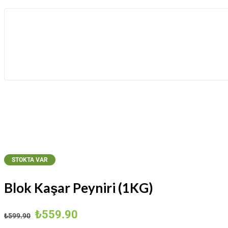
STOKTA VAR
Blok Kaşar Peyniri (1KG)
Orijinal
Şu
₺
559.90
₺
599.90