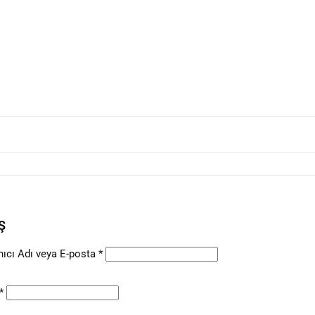
Ş
nıcı Adı veya E-posta
*
*