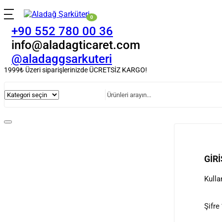
0
+90 552 780 00 36
info@aladagticaret.com
@aladaggsarkuteri
1999₺ Üzeri siparişlerinizde ÜCRETSİZ KARGO!
GIRI
Kulla
Şifre