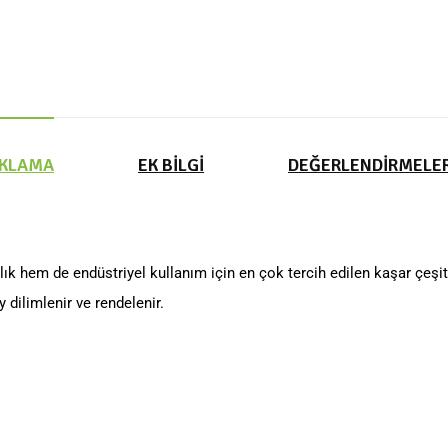
IKLAMA
EK BILGI
DEĞERLENDIRMELER
lık hem de endüstriyel kullanım için en çok tercih edilen kaşar çeşitl
dilimlenir ve rendelenir.