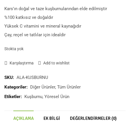
Kars’ın doğal ve taze kuşburnularından elde edilmiştir
%100 katkısız ve doğaldır
Yüksek C vitamini ve mineral kaynağıdır
Çay, reçel ve tatlılar için idealdir
Stokta yok
Karşılaştırma
Add to wishlist
SKU:
ALA-KUSBURNU
Kategoriler:
Diğer Ürünler
,
Tüm Ürünler
Etiketler:
Kuşburnu
,
Yöresel Ürün
AÇIKLAMA
EK BILGI
DEĞERLENDIRMELER (0)