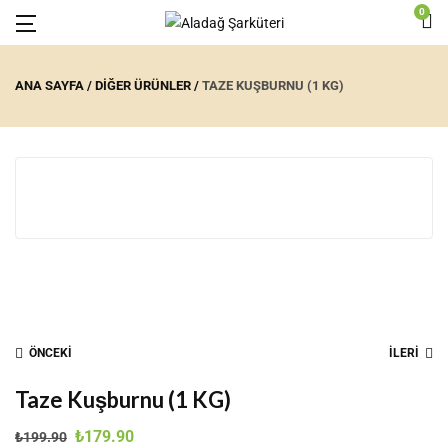
0
ANA SAYFA
DIĞER ÜRÜNLER
TAZE KUŞBURNU (1 KG)
ÖNCEKİ
İLERİ
Taze Kuşburnu (1 KG)
₺
179.90
₺
199.90