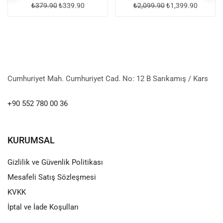
₺
379.90
₺
339.90
₺
2,099.90
₺
1,399.90
Cumhuriyet Mah. Cumhuriyet Cad. No: 12 B Sarıkamış / Kars
+90 552 780 00 36
KURUMSAL
Gizlilik ve Güvenlik Politikası
Mesafeli Satış Sözleşmesi
KVKK
İptal ve İade Koşulları