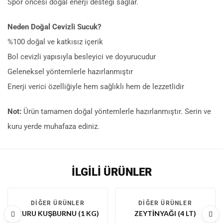
Spor öncesi doğal enerji desteği sağlar.
Neden Doğal Cevizli Sucuk?
%100 doğal ve katkısız içerik
Bol cevizli yapısıyla besleyici ve doyurucudur
Geleneksel yöntemlerle hazırlanmıştır
Enerji verici özelliğiyle hem sağlıklı hem de lezzetlidir
Not:
Ürün tamamen doğal yöntemlerle hazırlanmıştır. Serin ve
kuru yerde muhafaza ediniz.
İLGILI ÜRÜNLER
-11 %
-33 %
DIĞER ÜRÜNLER
DIĞER ÜRÜNLER
KURU KUŞBURNU (1 KG)
ZEYTINYAĞI (4 LT)