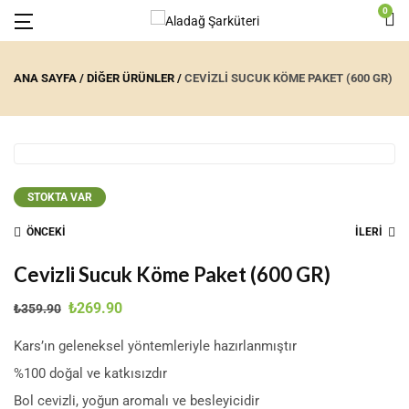
0
ANA SAYFA
DIĞER ÜRÜNLER
CEVIZLI SUCUK KÖME PAKET (600 GR)
STOKTA VAR
ÖNCEKİ
İLERİ
Cevizli Sucuk Köme Paket (600 GR)
₺
269.90
₺
359.90
Kars’ın geleneksel yöntemleriyle hazırlanmıştır
%100 doğal ve katkısızdır
Bol cevizli, yoğun aromalı ve besleyicidir