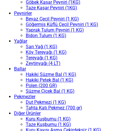
Göbek Kaşar Peyniri (1KG)
Taze Kaşar Peyniri (1KG)
Peynirler
Beyaz Çeçil Peyniri (1 KG)
Göğermiş Küflü Çeçil Peyniri (1 KG)
Yaprak Tulum Peyniri (1 KG)
Bidon Tulum (1 KG)
Yağlar
Sarı Yağ (1 KG)
Köy Tereyağı (1 KG)
Tereyağı (1 KG)
Zeytinyağı (4 LT)
Ballar
Hakiki Süzme Bal (1 KG)
Hakiki Petek Bal (1 KG)
Polen (200 GR)
Süzme Çiçek Bal (1 KG)
Pekmezler
Dut Pekmezi (1 KG)
Tahta Katı Pekmez (700 gr)
Diğer Ürünler
Kuru Kuşburnu (1 KG)
Taze Kuşburnu (1 KG)
Kuru Kayısı Asma Çekirdeksiz (1 KG)