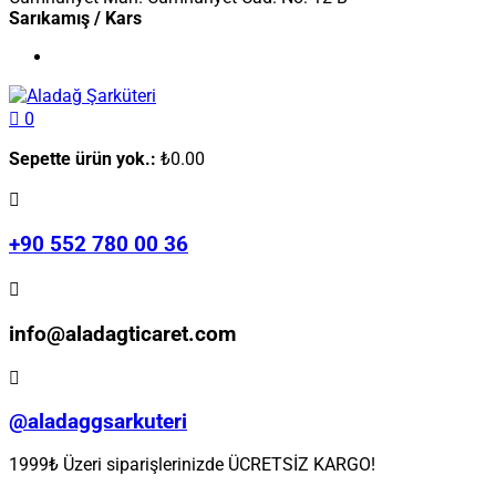
Sarıkamış / Kars
0
Sepette ürün yok.:
₺
0.00
+90 552 780 00 36
info@aladagticaret.com
@aladaggsarkuteri
1999₺ Üzeri siparişlerinizde ÜCRETSİZ KARGO!