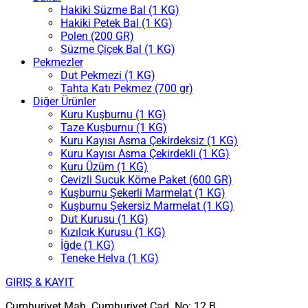
Hakiki Süzme Bal (1 KG)
Hakiki Petek Bal (1 KG)
Polen (200 GR)
Süzme Çiçek Bal (1 KG)
Pekmezler
Dut Pekmezi (1 KG)
Tahta Katı Pekmez (700 gr)
Diğer Ürünler
Kuru Kuşburnu (1 KG)
Taze Kuşburnu (1 KG)
Kuru Kayısı Asma Çekirdeksiz (1 KG)
Kuru Kayısı Asma Çekirdekli (1 KG)
Kuru Üzüm (1 KG)
Cevizli Sucuk Köme Paket (600 GR)
Kuşburnu Şekerli Marmelat (1 KG)
Kuşburnu Şekersiz Marmelat (1 KG)
Dut Kurusu (1 KG)
Kızılcık Kurusu (1 KG)
İğde (1 KG)
Teneke Helva (1 KG)
GIRIŞ & KAYIT
Cumhuriyet Mah. Cumhuriyet Cad. No: 12 B