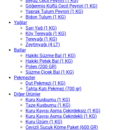
Beyaz Çeçil Peyniri (1 KG)
Göğermiş Küflü Çeçil Peyniri (1 KG)
Yaprak Tulum Peyniri (1 KG)
Bidon Tulum (1 KG)
Yağlar
Sarı Yağ (1 KG)
Köy Tereyağı (1 KG)
Tereyağı (1 KG)
Zeytinyağı (4 LT)
Ballar
Hakiki Süzme Bal (1 KG)
Hakiki Petek Bal (1 KG)
Polen (200 GR)
Süzme Çiçek Bal (1 KG)
Pekmezler
Dut Pekmezi (1 KG)
Tahta Katı Pekmez (700 gr)
Diğer Ürünler
Kuru Kuşburnu (1 KG)
Taze Kuşburnu (1 KG)
Kuru Kayısı Asma Çekirdeksiz (1 KG)
Kuru Kayısı Asma Çekirdekli (1 KG)
Kuru Üzüm (1 KG)
Cevizli Sucuk Köme Paket (600 GR)