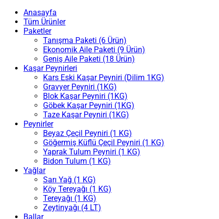
Anasayfa
Tüm Ürünler
Paketler
Tanışma Paketi (6 Ürün)
Ekonomik Aile Paketi (9 Ürün)
Geniş Aile Paketi (18 Ürün)
Kaşar Peynirleri
Kars Eski Kaşar Peyniri (Dilim 1KG)
Gravyer Peyniri (1KG)
Blok Kaşar Peyniri (1KG)
Göbek Kaşar Peyniri (1KG)
Taze Kaşar Peyniri (1KG)
Peynirler
Beyaz Çeçil Peyniri (1 KG)
Göğermiş Küflü Çeçil Peyniri (1 KG)
Yaprak Tulum Peyniri (1 KG)
Bidon Tulum (1 KG)
Yağlar
Sarı Yağ (1 KG)
Köy Tereyağı (1 KG)
Tereyağı (1 KG)
Zeytinyağı (4 LT)
Ballar