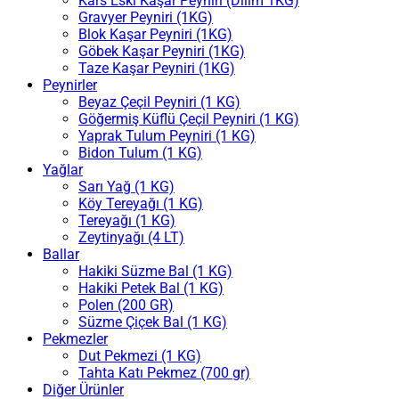
Kars Eski Kaşar Peyniri (Dilim 1KG)
Gravyer Peyniri (1KG)
Blok Kaşar Peyniri (1KG)
Göbek Kaşar Peyniri (1KG)
Taze Kaşar Peyniri (1KG)
Peynirler
Beyaz Çeçil Peyniri (1 KG)
Göğermiş Küflü Çeçil Peyniri (1 KG)
Yaprak Tulum Peyniri (1 KG)
Bidon Tulum (1 KG)
Yağlar
Sarı Yağ (1 KG)
Köy Tereyağı (1 KG)
Tereyağı (1 KG)
Zeytinyağı (4 LT)
Ballar
Hakiki Süzme Bal (1 KG)
Hakiki Petek Bal (1 KG)
Polen (200 GR)
Süzme Çiçek Bal (1 KG)
Pekmezler
Dut Pekmezi (1 KG)
Tahta Katı Pekmez (700 gr)
Diğer Ürünler