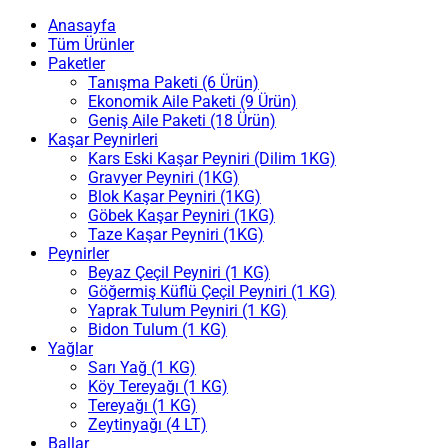
Anasayfa
Tüm Ürünler
Paketler
Tanışma Paketi (6 Ürün)
Ekonomik Aile Paketi (9 Ürün)
Geniş Aile Paketi (18 Ürün)
Kaşar Peynirleri
Kars Eski Kaşar Peyniri (Dilim 1KG)
Gravyer Peyniri (1KG)
Blok Kaşar Peyniri (1KG)
Göbek Kaşar Peyniri (1KG)
Taze Kaşar Peyniri (1KG)
Peynirler
Beyaz Çeçil Peyniri (1 KG)
Göğermiş Küflü Çeçil Peyniri (1 KG)
Yaprak Tulum Peyniri (1 KG)
Bidon Tulum (1 KG)
Yağlar
Sarı Yağ (1 KG)
Köy Tereyağı (1 KG)
Tereyağı (1 KG)
Zeytinyağı (4 LT)
Ballar