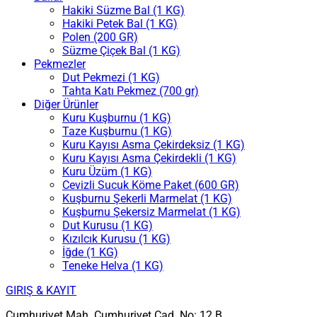
Hakiki Süzme Bal (1 KG)
Hakiki Petek Bal (1 KG)
Polen (200 GR)
Süzme Çiçek Bal (1 KG)
Pekmezler
Dut Pekmezi (1 KG)
Tahta Katı Pekmez (700 gr)
Diğer Ürünler
Kuru Kuşburnu (1 KG)
Taze Kuşburnu (1 KG)
Kuru Kayısı Asma Çekirdeksiz (1 KG)
Kuru Kayısı Asma Çekirdekli (1 KG)
Kuru Üzüm (1 KG)
Cevizli Sucuk Köme Paket (600 GR)
Kuşburnu Şekerli Marmelat (1 KG)
Kuşburnu Şekersiz Marmelat (1 KG)
Dut Kurusu (1 KG)
Kızılcık Kurusu (1 KG)
İğde (1 KG)
Teneke Helva (1 KG)
GIRIŞ & KAYIT
Cumhuriyet Mah. Cumhuriyet Cad. No: 12 B