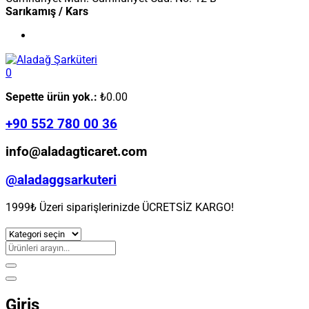
Sarıkamış / Kars
0
Sepette ürün yok.:
₺
0.00
+90 552 780 00 36
info@aladagticaret.com
@aladaggsarkuteri
1999₺ Üzeri siparişlerinizde ÜCRETSİZ KARGO!
Giriş