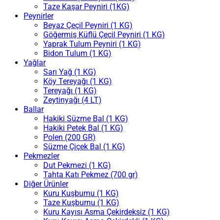
Taze Kaşar Peyniri (1KG)
Peynirler
Beyaz Çeçil Peyniri (1 KG)
Göğermiş Küflü Çeçil Peyniri (1 KG)
Yaprak Tulum Peyniri (1 KG)
Bidon Tulum (1 KG)
Yağlar
Sarı Yağ (1 KG)
Köy Tereyağı (1 KG)
Tereyağı (1 KG)
Zeytinyağı (4 LT)
Ballar
Hakiki Süzme Bal (1 KG)
Hakiki Petek Bal (1 KG)
Polen (200 GR)
Süzme Çiçek Bal (1 KG)
Pekmezler
Dut Pekmezi (1 KG)
Tahta Katı Pekmez (700 gr)
Diğer Ürünler
Kuru Kuşburnu (1 KG)
Taze Kuşburnu (1 KG)
Kuru Kayısı Asma Çekirdeksiz (1 KG)