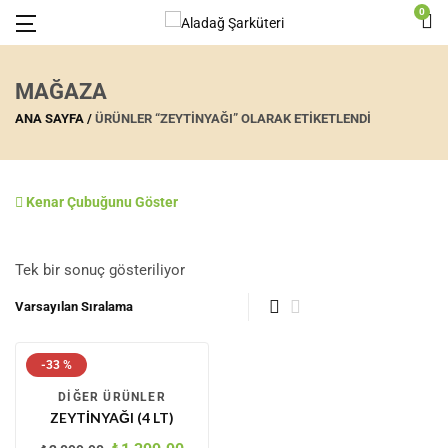
0
MAĞAZA
ANA SAYFA
ÜRÜNLER “ZEYTINYAĞI” OLARAK ETIKETLENDI
Kenar Çubuğunu Göster
Tek bir sonuç gösteriliyor
-33 %
DIĞER ÜRÜNLER
ZEYTINYAĞI (4 LT)