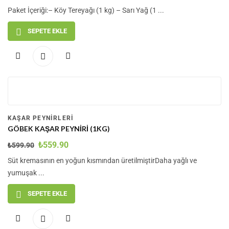
Paket İçeriği:– Köy Tereyağı (1 kg) – Sarı Yağ (1 ...
SEPETE EKLE
-7
%
KAŞAR PEYNIRLERI
GÖBEK KAŞAR PEYNIRI (1KG)
₺
559.90
₺
599.90
Süt kremasının en yoğun kısmından üretilmiştirDaha yağlı ve
yumuşak ...
SEPETE EKLE