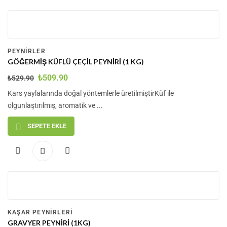
-4
%
PEYNIRLER
GÖĞERMIŞ KÜFLÜ ÇEÇIL PEYNIRI (1 KG)
₺
509.90
₺
529.90
Kars yaylalarında doğal yöntemlerle üretilmiştirKüf ile
olgunlaştırılmış, aromatik ve ...
SEPETE EKLE
-15
%
KAŞAR PEYNIRLERI
GRAVYER PEYNIRI (1KG)