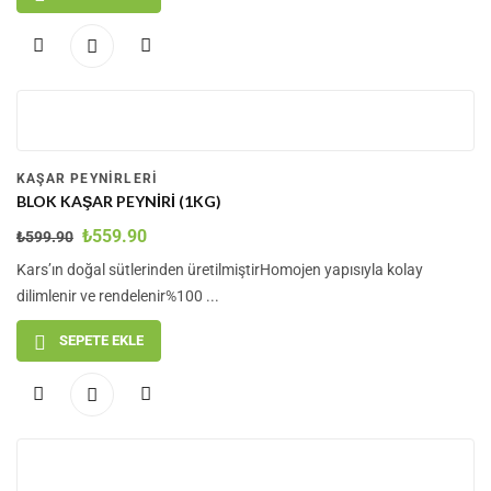
-7
%
KAŞAR PEYNIRLERI
BLOK KAŞAR PEYNIRI (1KG)
₺
559.90
₺
599.90
Kars’ın doğal sütlerinden üretilmiştirHomojen yapısıyla kolay
dilimlenir ve rendelenir%100 ...
SEPETE EKLE
-25