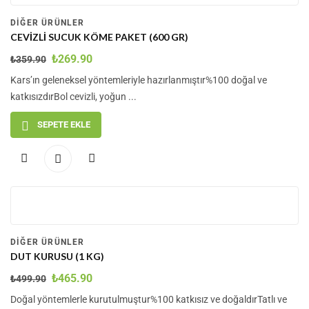
%
DIĞER ÜRÜNLER
CEVIZLI SUCUK KÖME PAKET (600 GR)
₺
269.90
₺
359.90
Kars’ın geleneksel yöntemleriyle hazırlanmıştır%100 doğal ve
katkısızdırBol cevizli, yoğun ...
SEPETE EKLE
-7
%
DIĞER ÜRÜNLER
DUT KURUSU (1 KG)
₺
465.90
₺
499.90
Doğal yöntemlerle kurutulmuştur%100 katkısız ve doğaldırTatlı ve