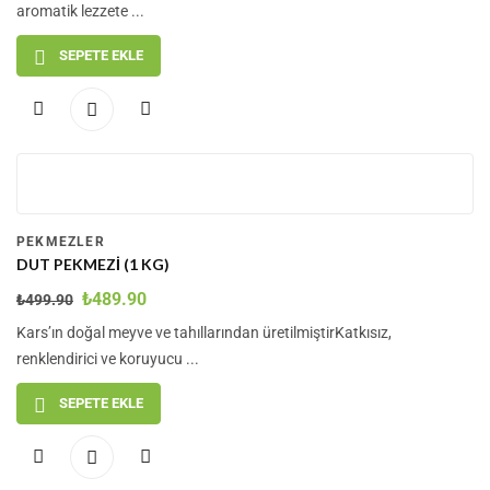
aromatik lezzete ...
SEPETE EKLE
-2
%
PEKMEZLER
DUT PEKMEZI (1 KG)
₺
489.90
₺
499.90
Kars’ın doğal meyve ve tahıllarından üretilmiştirKatkısız,
renklendirici ve koruyucu ...
SEPETE EKLE