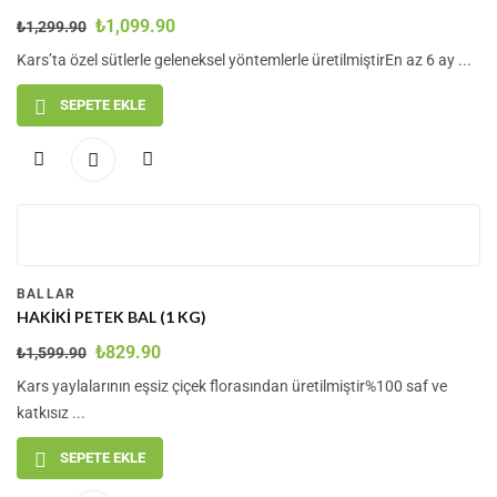
₺
1,099.90
₺
1,299.90
Kars’ta özel sütlerle geleneksel yöntemlerle üretilmiştirEn az 6 ay ...
SEPETE EKLE
-48
%
BALLAR
HAKIKI PETEK BAL (1 KG)
₺
829.90
₺
1,599.90
Kars yaylalarının eşsiz çiçek florasından üretilmiştir%100 saf ve
katkısız ...
SEPETE EKLE