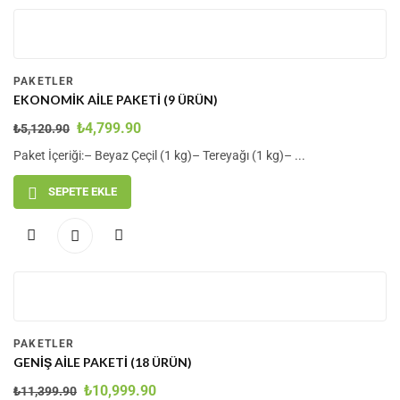
-6
%
PAKETLER
EKONOMIK AILE PAKETI (9 ÜRÜN)
₺
4,799.90
₺
5,120.90
Paket İçeriği:– Beyaz Çeçil (1 kg)– Tereyağı (1 kg)– ...
SEPETE EKLE
-4
%
PAKETLER
GENIŞ AILE PAKETI (18 ÜRÜN)
₺
10,999.90
₺
11,399.90