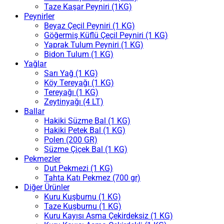
Taze Kaşar Peyniri (1KG)
Peynirler
Beyaz Çeçil Peyniri (1 KG)
Göğermiş Küflü Çeçil Peyniri (1 KG)
Yaprak Tulum Peyniri (1 KG)
Bidon Tulum (1 KG)
Yağlar
Sarı Yağ (1 KG)
Köy Tereyağı (1 KG)
Tereyağı (1 KG)
Zeytinyağı (4 LT)
Ballar
Hakiki Süzme Bal (1 KG)
Hakiki Petek Bal (1 KG)
Polen (200 GR)
Süzme Çiçek Bal (1 KG)
Pekmezler
Dut Pekmezi (1 KG)
Tahta Katı Pekmez (700 gr)
Diğer Ürünler
Kuru Kuşburnu (1 KG)
Taze Kuşburnu (1 KG)
Kuru Kayısı Asma Çekirdeksiz (1 KG)