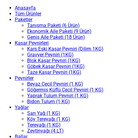
Anasayfa
Tüm Ürünler
Paketler
Tanışma Paketi (6 Ürün)
Ekonomik Aile Paketi (9 Ürün)
Geniş Aile Paketi (18 Ürün)
Kaşar Peynirleri
Kars Eski Kaşar Peyniri (Dilim 1KG)
Gravyer Peyniri (1KG)
Blok Kaşar Peyniri (1KG)
Göbek Kaşar Peyniri (1KG)
Taze Kaşar Peyniri (1KG)
Peynirler
Beyaz Çeçil Peyniri (1 KG)
Göğermiş Küflü Çeçil Peyniri (1 KG)
Yaprak Tulum Peyniri (1 KG)
Bidon Tulum (1 KG)
Yağlar
Sarı Yağ (1 KG)
Köy Tereyağı (1 KG)
Tereyağı (1 KG)
Zeytinyağı (4 LT)
Ballar