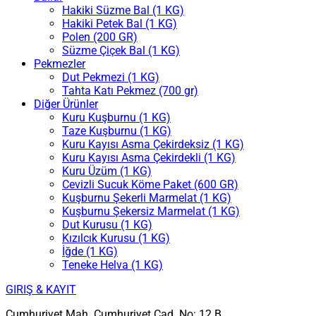
Hakiki Süzme Bal (1 KG)
Hakiki Petek Bal (1 KG)
Polen (200 GR)
Süzme Çiçek Bal (1 KG)
Pekmezler
Dut Pekmezi (1 KG)
Tahta Katı Pekmez (700 gr)
Diğer Ürünler
Kuru Kuşburnu (1 KG)
Taze Kuşburnu (1 KG)
Kuru Kayısı Asma Çekirdeksiz (1 KG)
Kuru Kayısı Asma Çekirdekli (1 KG)
Kuru Üzüm (1 KG)
Cevizli Sucuk Köme Paket (600 GR)
Kuşburnu Şekerli Marmelat (1 KG)
Kuşburnu Şekersiz Marmelat (1 KG)
Dut Kurusu (1 KG)
Kızılcık Kurusu (1 KG)
İğde (1 KG)
Teneke Helva (1 KG)
GIRIŞ & KAYIT
Cumhuriyet Mah. Cumhuriyet Cad. No: 12 B