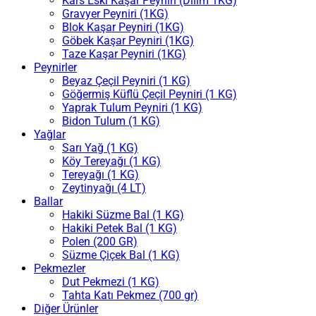
Kars Eski Kaşar Peyniri (Dilim 1KG)
Gravyer Peyniri (1KG)
Blok Kaşar Peyniri (1KG)
Göbek Kaşar Peyniri (1KG)
Taze Kaşar Peyniri (1KG)
Peynirler
Beyaz Çeçil Peyniri (1 KG)
Göğermiş Küflü Çeçil Peyniri (1 KG)
Yaprak Tulum Peyniri (1 KG)
Bidon Tulum (1 KG)
Yağlar
Sarı Yağ (1 KG)
Köy Tereyağı (1 KG)
Tereyağı (1 KG)
Zeytinyağı (4 LT)
Ballar
Hakiki Süzme Bal (1 KG)
Hakiki Petek Bal (1 KG)
Polen (200 GR)
Süzme Çiçek Bal (1 KG)
Pekmezler
Dut Pekmezi (1 KG)
Tahta Katı Pekmez (700 gr)
Diğer Ürünler