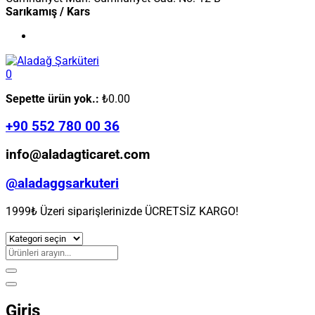
Sarıkamış / Kars
0
Sepette ürün yok.:
₺
0.00
+90 552 780 00 36
info@aladagticaret.com
@aladaggsarkuteri
1999₺ Üzeri siparişlerinizde ÜCRETSİZ KARGO!
Giriş